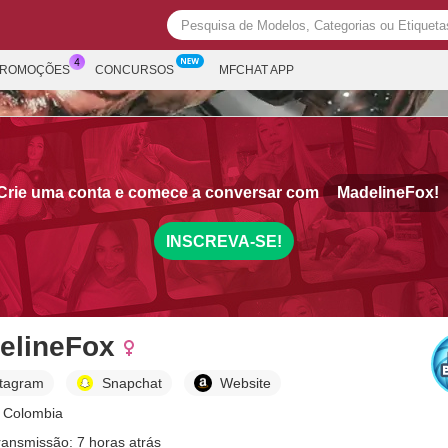
PROMOÇÕES
CONCURSOS
MFCHAT APP
Crie uma conta e comece a conversar com
MadelineFox!
INSCREVA-SE!
elineFox
stagram
Snapchat
Website
 Colombia
ransmissão: 7 horas atrás