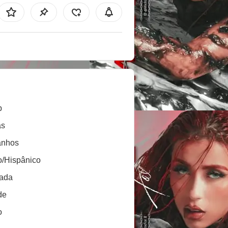
b
as
anhos
o/Hispânico
lada
de
o