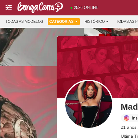
2526 ONLINE
TODAS AS MODELOS
CATEGORIAS
HISTÓRICO
TODAS AS 
Mad
In
21 anos,
Última T