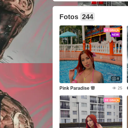
Fotos
244
DE GRAÇA
8
Pink Paradise 🌸
25
DE GRAÇA