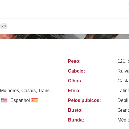
70
Peso:
121 l
Cabelo:
Ruiv
a
Olhos:
Cast
Mulheres, Casais, Trans
Etnia:
Latin
Espanhol
Pelos púbicos:
Depi
Busto:
Gran
Bunda:
Médi