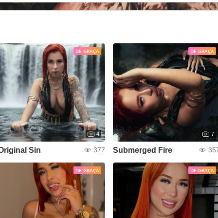
DE GRAÇA
DE GRAÇA
4
7
Original Sin
Submerged Fire
377
35
DE GRAÇA
DE GRAÇA