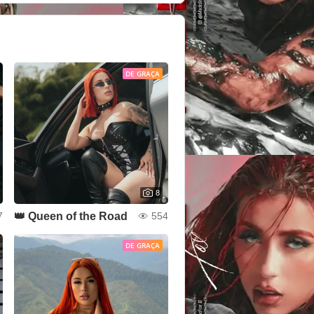
DE GRAÇA
8
👑 Queen of the Road
7
554
DE GRAÇA