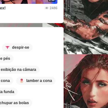
tex!
2486
despir-se
e pés
exibição na câmara
a cona
lamber a cona
ta funda
chupar as bolas